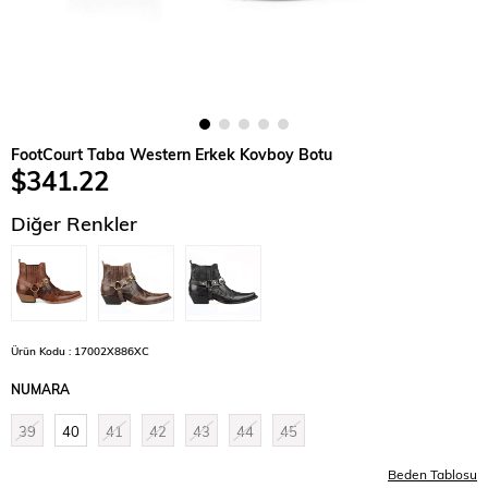
FootCourt Taba Western Erkek Kovboy Botu
$341.22
Diğer Renkler
Ürün Kodu : 17002X886XC
NUMARA
39
40
41
42
43
44
45
Beden Tablosu