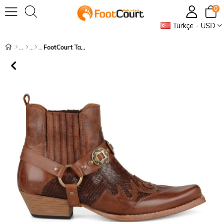
0
Türkçe - USD
FootCourt Taba Western Erkek Kovboy Botu