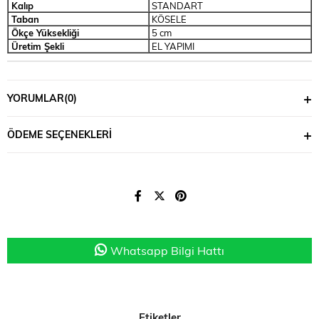
Kalıp
STANDART
Taban
KÖSELE
Ökçe Yüksekliği
5 cm
Üretim Şekli
EL YAPIMI
YORUMLAR
(0)
ÖDEME SEÇENEKLERI
Whatsapp Bilgi Hattı
Etiketler