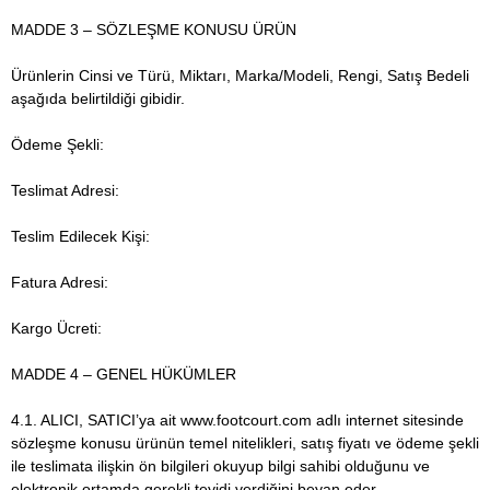
MADDE 3 – SÖZLEŞME KONUSU ÜRÜN
Ürünlerin Cinsi ve Türü, Miktarı, Marka/Modeli, Rengi, Satış Bedeli
aşağıda belirtildiği gibidir.
Ödeme Şekli:
Teslimat Adresi:
Teslim Edilecek Kişi:
Fatura Adresi:
Kargo Ücreti:
MADDE 4 – GENEL HÜKÜMLER
4.1. ALICI, SATICI’ya ait www.footcourt.com adlı internet sitesinde
sözleşme konusu ürünün temel nitelikleri, satış fiyatı ve ödeme şekli
ile teslimata ilişkin ön bilgileri okuyup bilgi sahibi olduğunu ve
elektronik ortamda gerekli teyidi verdiğini beyan eder.