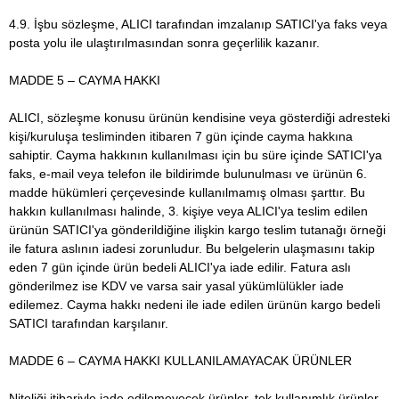
4.9. İşbu sözleşme, ALICI tarafından imzalanıp SATICI'ya faks veya
posta yolu ile ulaştırılmasından sonra geçerlilik kazanır.
MADDE 5 – CAYMA HAKKI
ALICI, sözleşme konusu ürünün kendisine veya gösterdiği adresteki
kişi/kuruluşa tesliminden itibaren 7 gün içinde cayma hakkına
sahiptir. Cayma hakkının kullanılması için bu süre içinde SATICI'ya
faks, e-mail veya telefon ile bildirimde bulunulması ve ürünün 6.
madde hükümleri çerçevesinde kullanılmamış olması şarttır. Bu
hakkın kullanılması halinde, 3. kişiye veya ALICI'ya teslim edilen
ürünün SATICI'ya gönderildiğine ilişkin kargo teslim tutanağı örneği
ile fatura aslının iadesi zorunludur. Bu belgelerin ulaşmasını takip
eden 7 gün içinde ürün bedeli ALICI'ya iade edilir. Fatura aslı
gönderilmez ise KDV ve varsa sair yasal yükümlülükler iade
edilemez. Cayma hakkı nedeni ile iade edilen ürünün kargo bedeli
SATICI tarafından karşılanır.
MADDE 6 – CAYMA HAKKI KULLANILAMAYACAK ÜRÜNLER
Niteliği itibariyle iade edilemeyecek ürünler, tek kullanımlık ürünler,