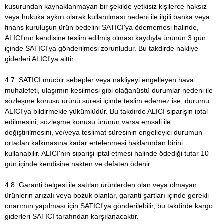
kusurundan kaynaklanmayan bir şekilde yetkisiz kişilerce haksız
veya hukuka aykırı olarak kullanılması nedeni ile ilgili banka veya
finans kuruluşun ürün bedelini SATICI'ya ödememesi halinde,
ALICI'nın kendisine teslim edilmiş olması kaydıyla ürünün 3 gün
içinde SATICI'ya gönderilmesi zorunludur. Bu takdirde nakliye
giderleri ALICI'ya aittir.
4.7. SATICI mücbir sebepler veya nakliyeyi engelleyen hava
muhalefeti, ulaşımın kesilmesi gibi olağanüstü durumlar nedeni ile
sözleşme konusu ürünü süresi içinde teslim edemez ise, durumu
ALICI'ya bildirmekle yükümlüdür. Bu takdirde ALICI siparişin iptal
edilmesini, sözleşme konusu ürünün varsa emsali ile
değiştirilmesini, ve/veya teslimat süresinin engelleyici durumun
ortadan kalkmasına kadar ertelenmesi haklarından birini
kullanabilir. ALICI'nın siparişi iptal etmesi halinde ödediği tutar 10
gün içinde kendisine nakten ve defaten ödenir.
4.8. Garanti belgesi ile satılan ürünlerden olan veya olmayan
ürünlerin arızalı veya bozuk olanlar, garanti şartları içinde gerekli
onarımın yapılması için SATICI'ya gönderilebilir, bu takdirde kargo
giderleri SATICI tarafından karşılanacaktır.