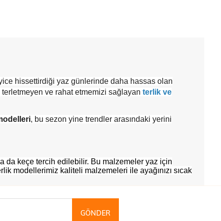
yice hissettirdiği yaz günlerinde daha hassas olan
 terletmeyen ve rahat etmemizi sağlayan
terlik ve
modelleri
, bu sezon yine trendler arasındaki yerini
 da keçe tercih edilebilir. Bu malzemeler yaz için
rlik modellerimiz kaliteli malzemeleri ile ayağınızı sıcak
GÖNDER
 parmak arası terlikler tercih edilir. Çok rahat giyilen