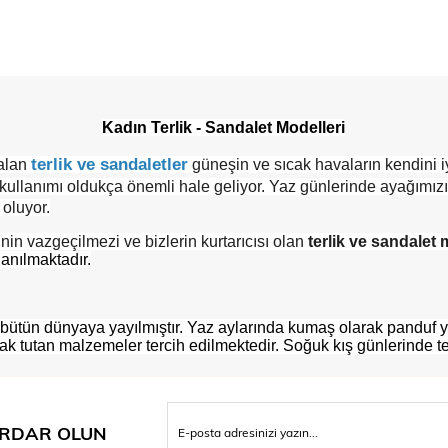
Kadın Terlik - Sandalet Modelleri
terlik ve sandaletler
 alan
güneşin ve sıcak havaların kendini i
kullanımı oldukça önemli hale geliyor.
Yaz günlerinde ayağımızı
 oluyor.
nin vazgeçilmezi ve bizlerin kurtarıcısı olan
terlik ve sandalet 
anılmaktadır.
bütün dünyaya yayılmıştır. Yaz aylarında kumaş olarak panduf ya
sıcak tutan malzemeler tercih edilmektedir. Soğuk kış günlerinde te
RDAR OLUN
parmak arası terlikler gelir. Özellikle havuz kenarında ve plajlarda