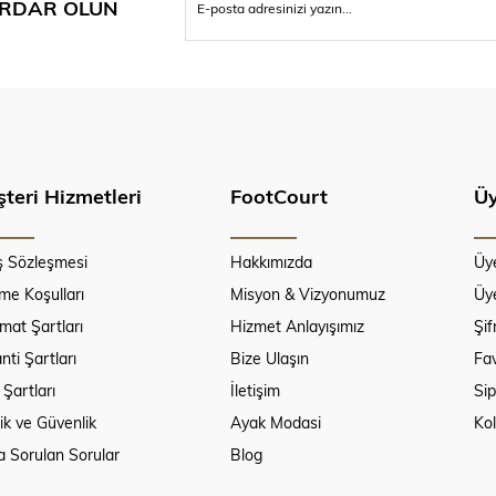
RDAR OLUN
teri Hizmetleri
FootCourt
Üy
ş Sözleşmesi
Hakkımızda
Üy
e Koşulları
Misyon & Vizyonumuz
Üye
imat Şartları
Hizmet Anlayışımız
Şi
nti Şartları
Bize Ulaşın
Fav
 Şartları
İletişim
Sip
lik ve Güvenlik
Ayak Modasi
Ko
a Sorulan Sorular
Blog