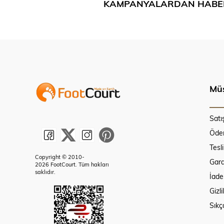
KAMPANYALARDAN HABE
Müş
Satı
Ödem
Tesl
Copyright © 2010-
Gara
2026 FootCourt. Tüm hakları
saklıdır.
İade
Gizli
Sıkç