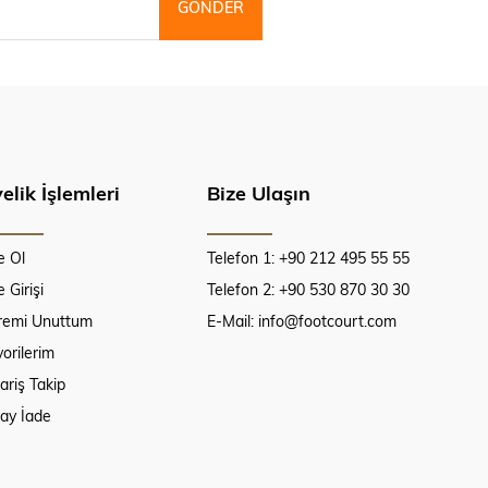
GÖNDER
elik İşlemleri
Bize Ulaşın
e Ol
Telefon 1: +90 212 495 55 55
 Girişi
Telefon 2: +90 530 870 30 30
fremi Unuttum
E-Mail:
info@footcourt.com
orilerim
ariş Takip
lay İade