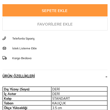
FAVORILERE EKLE
Telefonla Sipariş
İstek Listeme Ekle
Kargo Bedava
ÜRÜN ÖZELLIKLERI
Dış Yüzey (Saya)
DERİ
İç Astar
DERİ
Kalıp
STANDART
Taban
KAUÇUK
Ökçe Yüksekliği
3.5 cm