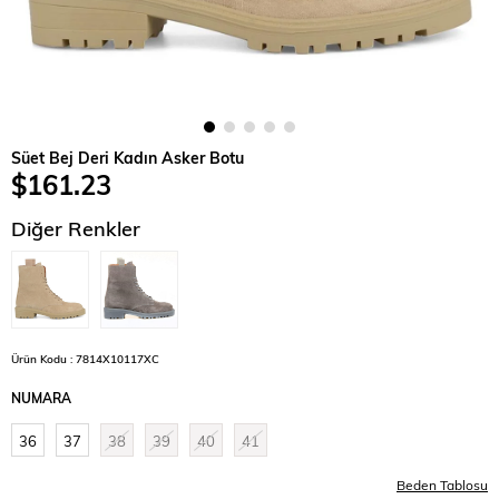
Süet Bej Deri Kadın Asker Botu
$161.23
Diğer Renkler
Ürün Kodu : 7814X10117XC
NUMARA
36
37
38
39
40
41
Beden Tablosu