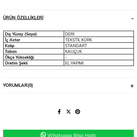
ÜRÜN ÖZELLIKLERI
Dış Yüzey (Saya)
DERİ
İç Astar
TEKSTİL KÜRK
Kalıp
STANDART
Taban
KAUÇUK
Ökçe Yüksekliği
-
Üretim Şekli
EL YAPIMI
YORUMLAR
(0)
Whatsapp Bilgi Hattı