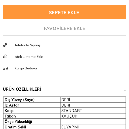
FAVORILERE EKLE
Telefonla Sipariş
İstek Listeme Ekle
Kargo Bedava
ÜRÜN ÖZELLIKLERI
Dış Yüzey (Saya)
DERİ
İç Astar
DERİ
Kalıp
STANDART
Taban
KAUÇUK
Ökçe Yüksekliği
-
Üretim Şekli
EL YAPIMI