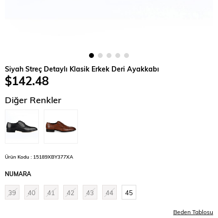
Siyah Streç Detaylı Klasik Erkek Deri Ayakkabı
$142.48
Diğer Renkler
Ürün Kodu : 15189XBY377XA
NUMARA
39
40
41
42
43
44
45
Beden Tablosu