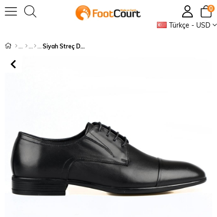
0
Türkçe - USD
Siyah Streç Detaylı Klasik Erkek Deri Ayakkabı