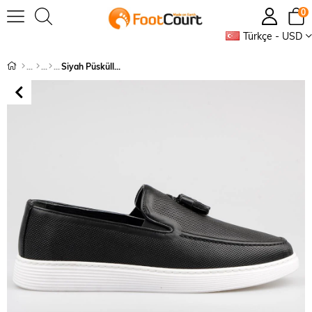
0
Türkçe - USD
Siyah Püsküllü Loafer Hafif Taban Günlük Ayakkabı