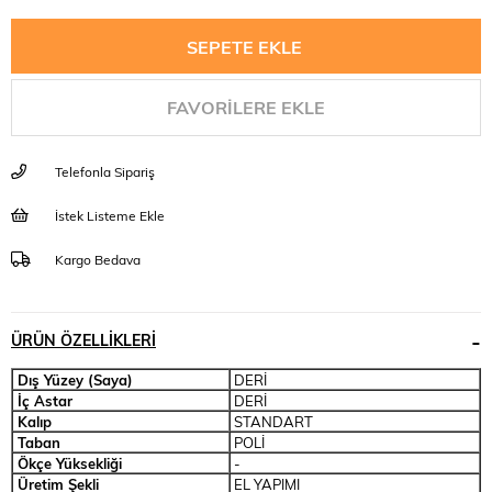
FAVORILERE EKLE
Telefonla Sipariş
İstek Listeme Ekle
Kargo Bedava
ÜRÜN ÖZELLIKLERI
Dış Yüzey (Saya)
DERİ
İç Astar
DERİ
Kalıp
STANDART
Taban
POLİ
Ökçe Yüksekliği
-
Üretim Şekli
EL YAPIMI