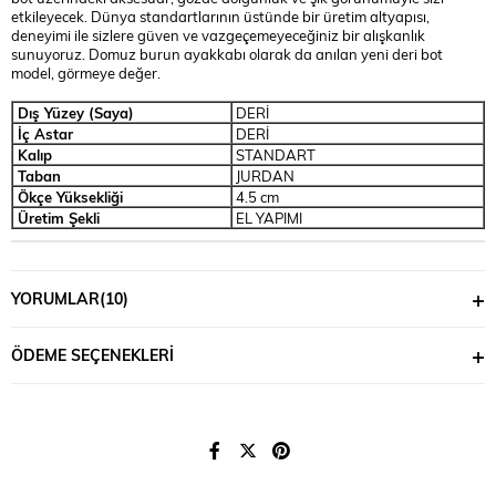
etkileyecek. Dünya standartlarının üstünde bir üretim altyapısı,
deneyimi ile sizlere güven ve vazgeçemeyeceğiniz bir alışkanlık
sunuyoruz. Domuz burun ayakkabı olarak da anılan yeni deri bot
model, görmeye değer.
Dış Yüzey (Saya)
DERİ
İç Astar
DERİ
Kalıp
STANDART
Taban
JURDAN
Ökçe Yüksekliği
4.5 cm
Üretim Şekli
EL YAPIMI
YORUMLAR
(10)
ÖDEME SEÇENEKLERI