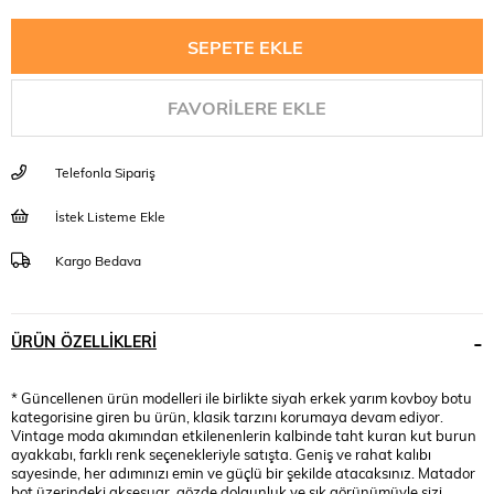
FAVORILERE EKLE
Telefonla Sipariş
İstek Listeme Ekle
Kargo Bedava
ÜRÜN ÖZELLIKLERI
* Güncellenen ürün modelleri ile birlikte siyah erkek yarım kovboy botu
kategorisine giren bu ürün, klasik tarzını korumaya devam ediyor.
Vintage moda akımından etkilenenlerin kalbinde taht kuran kut burun
ayakkabı, farklı renk seçenekleriyle satışta. Geniş ve rahat kalıbı
sayesinde, her adımınızı emin ve güçlü bir şekilde atacaksınız. Matador
bot üzerindeki aksesuar, gözde dolgunluk ve şık görünümüyle sizi