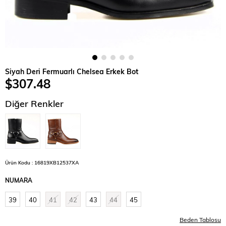
Siyah Deri Fermuarlı Chelsea Erkek Bot
$307.48
Diğer Renkler
Ürün Kodu : 16819XB12537XA
NUMARA
39
40
41
42
43
44
45
Beden Tablosu