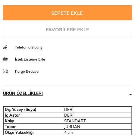
FAVORILERE EKLE
Telefonla Sipariş
İstek Listeme Ekle
Kargo Bedava
ÜRÜN ÖZELLIKLERI
Dış Yüzey (Saya)
DERİ
İç Astar
DERİ
Kalıp
STANDART
Taban
JURDAN
Ökçe Yüksekliği
4 cm