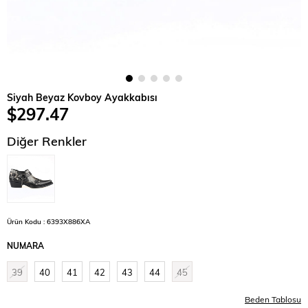
Siyah Beyaz Kovboy Ayakkabısı
$297.47
Diğer Renkler
Ürün Kodu : 6393X886XA
NUMARA
39
40
41
42
43
44
45
Beden Tablosu