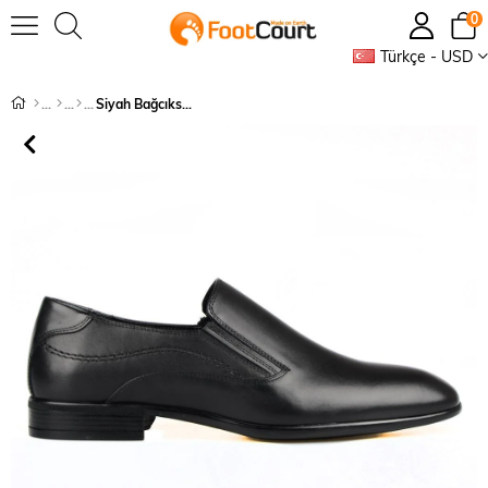
0
Türkçe - USD
Siyah Bağcıksız Kaymaz Taban Klasik Ayakkabı