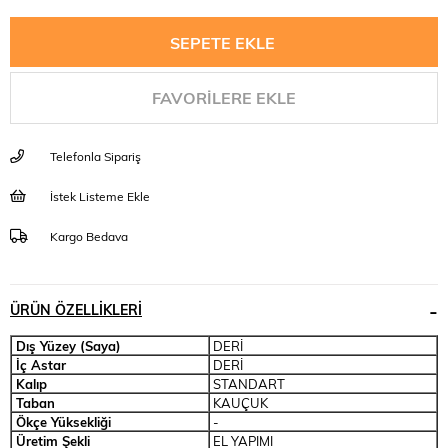
FAVORILERE EKLE
Telefonla Sipariş
İstek Listeme Ekle
Kargo Bedava
ÜRÜN ÖZELLIKLERI
Dış Yüzey (Saya)
DERİ
İç Astar
DERİ
Kalıp
STANDART
Taban
KAUÇUK
Ökçe Yüksekliği
-
Üretim Şekli
EL YAPIMI