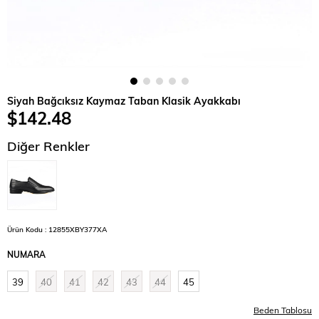
Siyah Bağcıksız Kaymaz Taban Klasik Ayakkabı
$142.48
Diğer Renkler
Ürün Kodu : 12855XBY377XA
NUMARA
39
40
41
42
43
44
45
Beden Tablosu