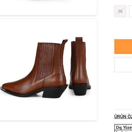
36
ÜRÜN ÖZ
Dış Yüze