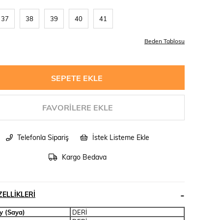
37
38
39
40
41
Beden Tablosu
FAVORILERE EKLE
Telefonla Sipariş
İstek Listeme Ekle
Kargo Bedava
ELLIKLERI
y (Saya)
DERİ