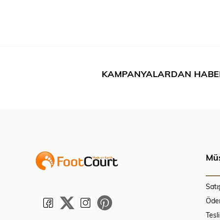
KAMPANYALARDAN HABE
Müş
Satı
Ödem
Tesl