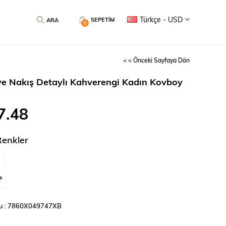
Türkçe - USD
SEPETIM
0
< < Önceki Sayfaya Dön
ve Nakış Detaylı Kahverengi Kadın Kovboy
7.48
Renkler
u : 7860X049747XB