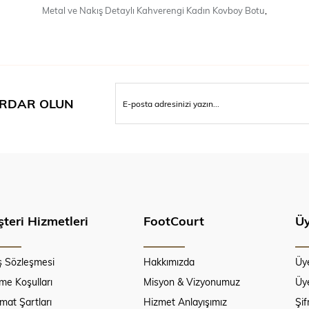
Metal ve Nakış Detaylı Kahverengi Kadın Kovboy Botu
,
RDAR OLUN
teri Hizmetleri
FootCourt
Üy
ş Sözleşmesi
Hakkımızda
Üy
e Koşulları
Misyon & Vizyonumuz
Üye
imat Şartları
Hizmet Anlayışımız
Şi