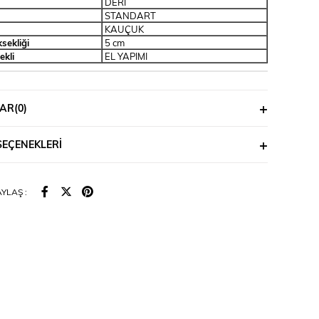
DERİ
STANDART
KAUÇUK
sekliği
5 cm
ekli
EL YAPIMI
AR
(0)
SEÇENEKLERI
YLAŞ :