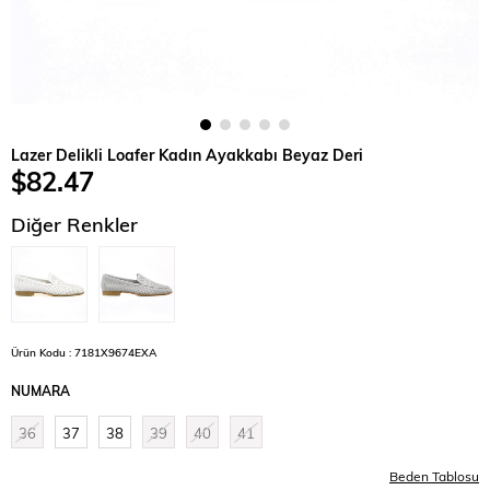
Lazer Delikli Loafer Kadın Ayakkabı Beyaz Deri
$82.47
Diğer Renkler
Ürün Kodu : 7181X9674EXA
NUMARA
36
37
38
39
40
41
Beden Tablosu