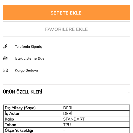
FAVORILERE EKLE
Telefonla Sipariş
İstek Listeme Ekle
Kargo Bedava
ÜRÜN ÖZELLIKLERI
Dış Yüzey (Saya)
DERİ
İç Astar
DERİ
Kalıp
STANDART
Taban
TPU
Ökçe Yüksekliği
-