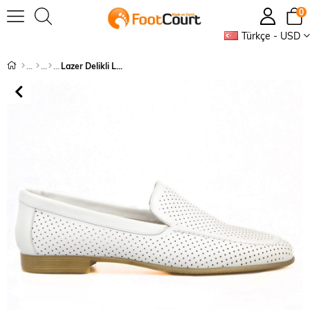
0
Türkçe - USD
Lazer Delikli Loafer Kadın Ayakkabı Beyaz Deri