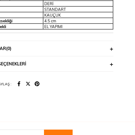
DERİ
STANDART
KAUÇUK
sekliği
4.5 cm
ekli
EL YAPIMI
AR
(0)
SEÇENEKLERI
YLAŞ :