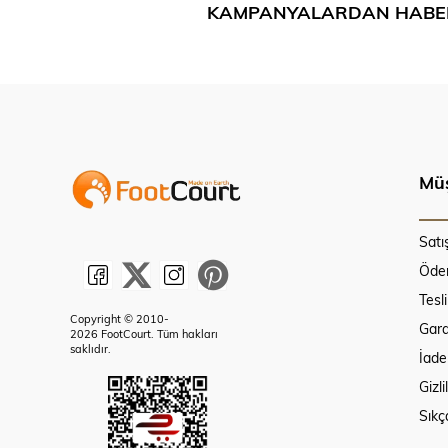
KAMPANYALARDAN HABE
Müş
Satı
Ödem
Tesl
Copyright © 2010-
Gara
2026 FootCourt. Tüm hakları
saklıdır.
İade
Gizli
Sıkç