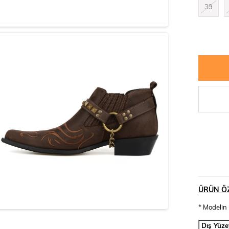
39
ÜRÜN ÖZ
* Modelin 
Dış Yüze