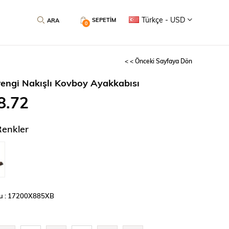
Türkçe - USD
SEPETIM
0
< < Önceki Sayfaya Dön
engi Nakışlı Kovboy Ayakkabısı
8.72
Renkler
u : 17200X885XB