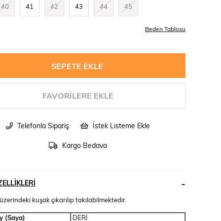
40
41
42
43
44
45
Beden Tablosu
FAVORILERE EKLE
Telefonla Sipariş
İstek Listeme Ekle
Kargo Bedava
ELLIKLERI
üzerindeki kuşak çıkarılıp takılabilmektedir.
y (Saya)
DERİ