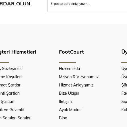
RDAR OLUN
teri Hizmetleri
FootCourt
Üy
ş Sözleşmesi
Hakkımızda
Üy
e Koşulları
Misyon & Vizyonumuz
Üye
imat Şartları
Hizmet Anlayışımız
Şi
nti Şartları
Bize Ulaşın
Fav
 Şartları
İletişim
Sip
lik ve Güvenlik
Ayak Modasi
Ko
a Sorulan Sorular
Blog