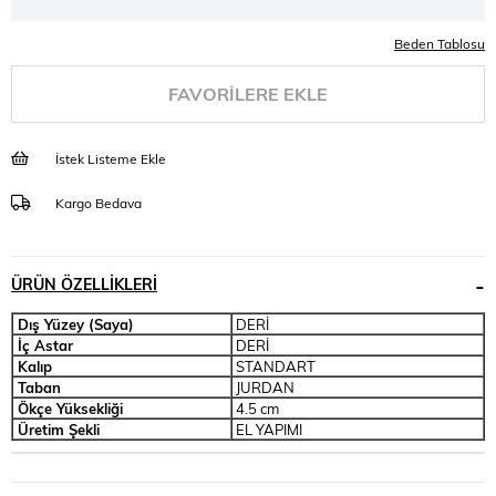
Beden Tablosu
FAVORILERE EKLE
İstek Listeme Ekle
Kargo Bedava
ÜRÜN ÖZELLIKLERI
Dış Yüzey (Saya)
DERİ
İç Astar
DERİ
Kalıp
STANDART
Taban
JURDAN
Ökçe Yüksekliği
4.5 cm
Üretim Şekli
EL YAPIMI