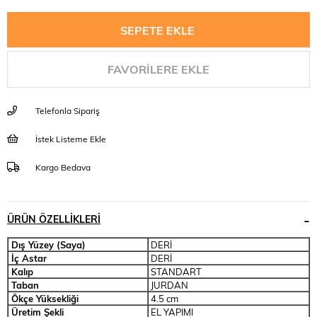
FAVORILERE EKLE
Telefonla Sipariş
İstek Listeme Ekle
Kargo Bedava
ÜRÜN ÖZELLIKLERI
Dış Yüzey (Saya)
DERİ
İç Astar
DERİ
Kalıp
STANDART
Taban
JURDAN
Ökçe Yüksekliği
4.5 cm
Üretim Şekli
EL YAPIMI