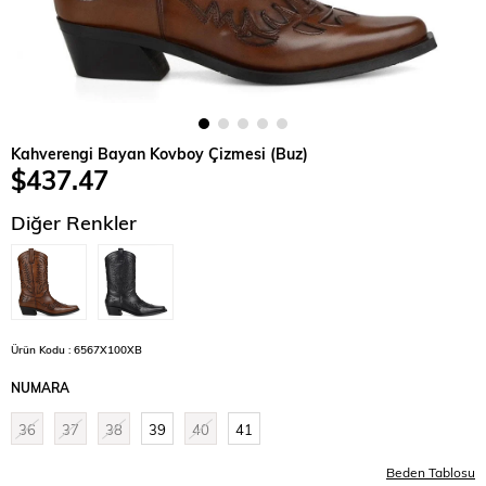
Kahverengi Bayan Kovboy Çizmesi (Buz)
$437.47
Diğer Renkler
Ürün Kodu : 6567X100XB
NUMARA
36
37
38
39
40
41
Beden Tablosu