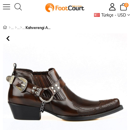
0
Türkçe - USD
Kahverengi Açma Deri Nakışlı Kovboy Ayakkabısı