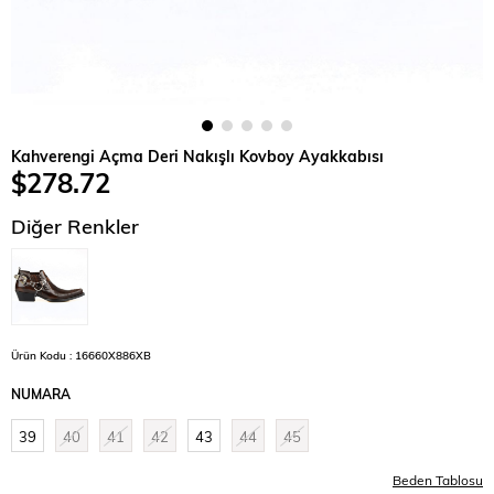
Kahverengi Açma Deri Nakışlı Kovboy Ayakkabısı
$278.72
Diğer Renkler
Ürün Kodu : 16660X886XB
NUMARA
39
40
41
42
43
44
45
Beden Tablosu