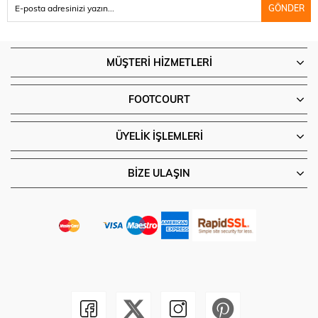
GÖNDER
MÜŞTERI HIZMETLERI
FOOTCOURT
ÜYELIK İŞLEMLERI
BIZE ULAŞIN