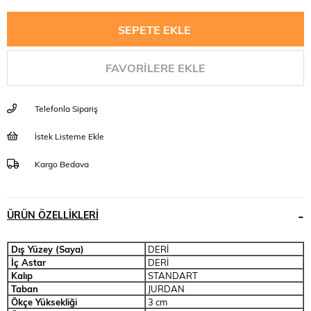
FAVORILERE EKLE
Telefonla Sipariş
İstek Listeme Ekle
Kargo Bedava
ÜRÜN ÖZELLIKLERI
Dış Yüzey (Saya)
DERİ
İç Astar
DERİ
Kalıp
STANDART
Taban
JURDAN
Ökçe Yüksekliği
3 cm