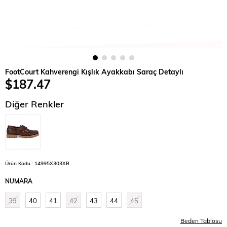
FootCourt Kahverengi Kışlık Ayakkabı Saraç Detaylı
$187.47
Diğer Renkler
Ürün Kodu : 14995X303XB
NUMARA
39
40
41
42
43
44
45
Beden Tablosu