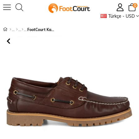
0
Türkçe - USD
FootCourt Kahverengi Kışlık Ayakkabı Saraç Detaylı