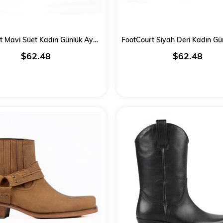
FootCourt Mavi Süet Kadın Günlük Ayakkabı
$62.48
$62.48