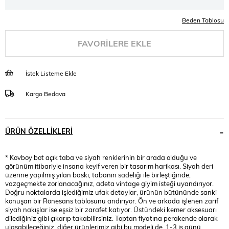
Beden Tablosu
FAVORILERE EKLE
İstek Listeme Ekle
Kargo Bedava
ÜRÜN ÖZELLIKLERI
* Kovboy bot açık taba ve siyah renklerinin bir arada olduğu ve
görünüm itibariyle insana keyif veren bir tasarım harikası. Siyah deri
üzerine yapılmış yılan baskı, tabanın sadeliği ile birleştiğinde,
vazgeçmekte zorlanacağınız, adeta vintage giyim isteği uyandırıyor.
Doğru noktalarda işlediğimiz ufak detaylar, ürünün bütününde sanki
konuşan bir Rönesans tablosunu andırıyor. Ön ve arkada işlenen zarif
siyah nakışlar ise eşsiz bir zarafet katıyor. Üstündeki kemer aksesuarı
dilediğiniz gibi çıkarıp takabilirsiniz. Toptan fiyatına perakende olarak
ulaşabileceğiniz, diğer ürünlerimiz gibi bu modeli de, 1-3 iş günü