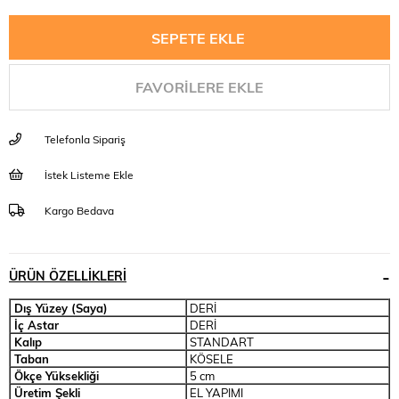
FAVORILERE EKLE
Telefonla Sipariş
İstek Listeme Ekle
Kargo Bedava
ÜRÜN ÖZELLIKLERI
Dış Yüzey (Saya)
DERİ
İç Astar
DERİ
Kalıp
STANDART
Taban
KÖSELE
Ökçe Yüksekliği
5 cm
Üretim Şekli
EL YAPIMI