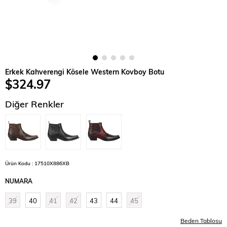
Erkek Kahverengi Kösele Western Kovboy Botu
$324.97
Diğer Renkler
Ürün Kodu : 17510X886XB
NUMARA
39
40
41
42
43
44
45
Beden Tablosu