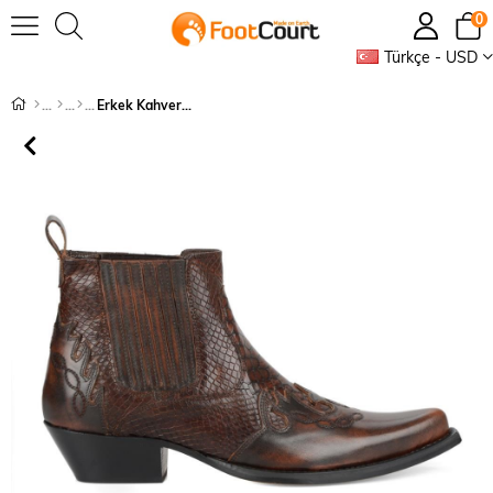
0
Türkçe - USD
Erkek Kahverengi Kösele Western Kovboy Botu