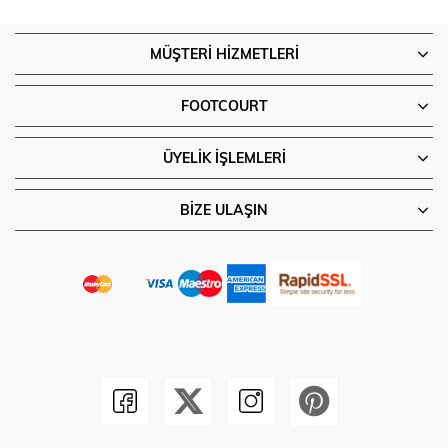
MÜŞTERI HIZMETLERI
FOOTCOURT
ÜYELIK İŞLEMLERI
BIZE ULAŞIN