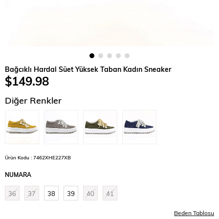
Bağcıklı Hardal Süet Yüksek Taban Kadın Sneaker
$149.98
Diğer Renkler
Ürün Kodu : 7462XHE227XB
NUMARA
36
37
38
39
40
41
Beden Tablosu