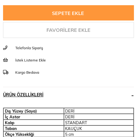
FAVORILERE EKLE
Telefonla Sipariş
İstek Listeme Ekle
Kargo Bedava
ÜRÜN ÖZELLIKLERI
Dış Yüzey (Saya)
DERİ
İç Astar
DERİ
Kalıp
STANDART
Taban
KAUÇUK
Ökçe Yüksekliği
5 cm