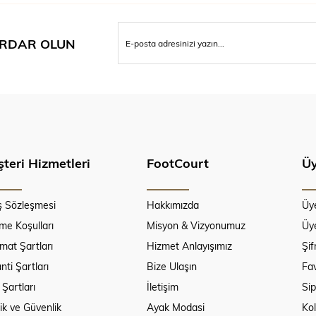
RDAR OLUN
teri Hizmetleri
FootCourt
Üy
ş Sözleşmesi
Hakkımızda
Üy
e Koşulları
Misyon & Vizyonumuz
Üye
imat Şartları
Hizmet Anlayışımız
Şi
nti Şartları
Bize Ulaşın
Fav
 Şartları
İletişim
Sip
lik ve Güvenlik
Ayak Modasi
Ko