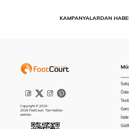
KAMPANYALARDAN HABE
Müş
Satı
Ödem
Tesl
Copyright © 2010-
Gara
2026 FootCourt. Tüm hakları
saklıdır.
İade
Gizli